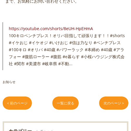
まで、お気軽にお問い合わせください。
https://youtube.com/shorts/8eUH-HpEHmA
100キロベンチプレス！オリバ目指して頑張ります！！#shorts
#イケおじ #イケオジ #いけおじ #信は力なり #ベンチプレス
#100キロ #オリバ #40歳 #パワーラック #本締め #40歳 #アラ
フォー #腹筋ローラー #腹筋 #e暮らす #小桜ハウジング株式会
社 #関市 #美濃市 #岐阜県 #不動...
お知らせ
< 前のページ
一覧に戻る
次のページ >